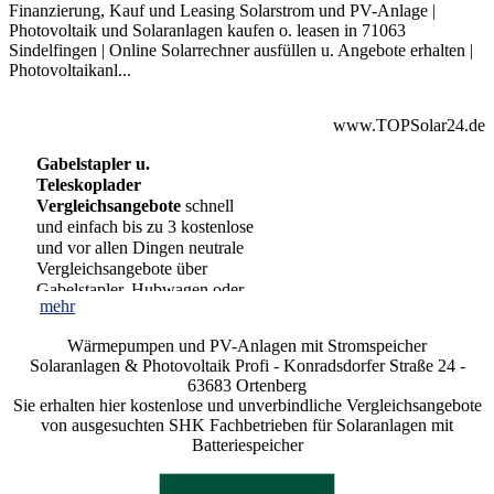
Finanzierung, Kauf und Leasing Solarstrom und PV-Anlage |
Photovoltaik und Solaranlagen kaufen o. leasen in 71063
Sindelfingen | Online Solarrechner ausfüllen u. Angebote erhalten |
Photovoltaikanl...
www.TOPSolar24.de
Gabelstapler u.
Teleskoplader
Vergleichsangebote
schnell
und einfach bis zu 3 kostenlose
und vor allen Dingen neutrale
Vergleichsangebote über
Gabelstapler, Hubwagen oder
mehr
Elektrostapler zum mieten,
Kopierer Leasing u. Miete |
kaufen oder leasen. Auch die
Wärmepumpen und PV-Anlagen mit Stromspeicher
Managed Print Services
Manitou Kurzzeitmie...
Solaranlagen & Photovoltaik Profi - Konradsdorfer Straße 24 -
Angebote über Kopierer,
63683 Ortenberg
Digitalkopierer und
Sie erhalten hier kostenlose und unverbindliche Vergleichsangebote
Multifunktionsgeräte |
von ausgesuchten SHK Fachbetrieben für Solaranlagen mit
Vergleichsangebote zur Miete,
Batteriespeicher
Kauf und Leasing | Canon
mehr
Kopierer wie ImageRunner