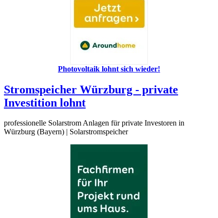
Solar- und
Bieten Sie ihren Kunden, Pat...
Photovoltaikanlagen mit
Sonnenspeicher
Sie verdienen
also bares Geld mit Ihrer
eigenen Solaranlage oder
Photovoltaikanlage (PV-
Anlage) und machen sich
mehr
unabhängig von den ständig
Photovoltaik lohnt sich wieder!
steigenden Strompreisen!
Holen Sie sich doch einfach
Stromspeicher Würzburg - private
und ...
Investition lohnt
professionelle Solarstrom Anlagen für private Investoren in
Würzburg (Bayern) | Solarstromspeicher