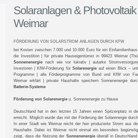
Solaranlagen & Photovoltai
Weimar
FÖRDERUNG VON SOLARSTROM ANLAGEN DURCH KFW
bei Kosten zwischen 7.000 und 10.000 Euro für ein Einfamilienhaus
die Investition | für private Hauseigentümer in 99423 Weimar (Thür
Sonnenenergie
nach wie vor lukrativ | autarke Stromversorgung
Investoren | KfW-Förderung für
Solarenergie
auf einen Blick – unt
Programme | alle Förderprogramme von Bund und KfW von Fac
Weimar erklärt | private Haushalte speichern Sonnenenergie durch
Batterie-Systeme
Förderung von Solarenergie
u. Sonnenenergie zu Hause
Deutschland hat in den letzten 15 Jahren einen Spitzenplatz in d
erreicht. Möglich wurde das mit der Förderung der Solarenergie dur
In einer Stadt wie Weimar reicht der hier produzierte Strom aus 
Haushalte. Dabei ist Weimar nicht einmal ein besonders begünstigt
zeigt, dass die Nutzung der
Sonnenenergie
überall in Deutschland 