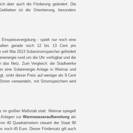
sich aber auch die Förderung geändert. Die
eblieben ist die Orientierung, besonders
 Einspeisevergütung - spielt nur noch eine
halten gerade noch 12 bis 13 Cent pro
n seit Mai 2013 Solarstromspeicher gefördert
enenergie rund um die Uhr verfügbar und die
h das Netz. Zum Vergleich: die Stadtwerke
nn eine Solarenergie Anlage in Weimar und
, sinkt dieser Preis auf weniger als 9 Cent
Strom verwandeln, mit Stromspeichern wird
s im großen Maßstab statt. Weimar spiegelt
e Anlagen zur
Warmwasseraufbereitung
als
 von 40 Quadratmetern steuert der Staat 90
s noch 45 Euro. Dieser Fördersatz gilt auch