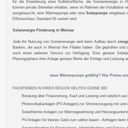
für die Erweiterung einer Kollektorfläche, die Sonnenenergie i
können private Betreiber erhalten, wenn im Rahmen der Installation e
ausgetauscht, eine Wärmepumpe oder eine
Solarpumpe
eingebaut 
Effizienzhaus Standard 55 saniert wird.
Solarenergie Förderung in Weimar
Jede Art Nutzung von Sonnenenergie wird beim Aufbau durch
zinsg
Banken, die auch in Weimar ihre Filialen haben. Die geprüften und q
noch einen weiteren Service zur Verfügung: Eine genaue Solarpote
Planungsphase ihrer Anlage genaue Werte der Erträge und Leistung a
neue Wärempumpe gefällig? Hier Preise und
FACHFIRMEN IN IHRER REGION HELFEN GERNE BEI
Beratung über Finanzierung, Kauf und Leasing und natürlich a
Photovoltaikanlagen (PV-Anlagen) zur Stromerzeugung mit und
Solarthermie Anlagen zur Wärmegewinnung und Heizungsunters
PV-Anlagen für kleines Geld zum selbst bauen - Anfragen beim 
Ansprechpartner für Finanzierung, Inbetriebnahme und Service 