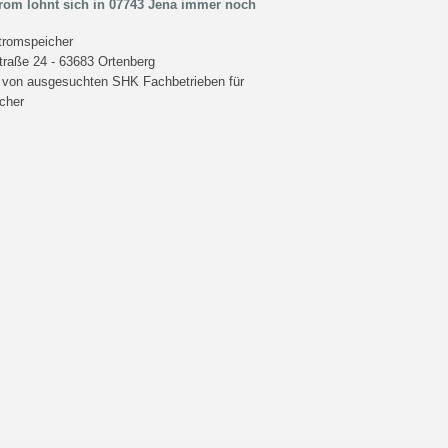
rom lohnt sich in 07743 Jena immer noch
romspeicher
Straße 24 - 63683 Ortenberg
te von ausgesuchten SHK Fachbetrieben für
cher