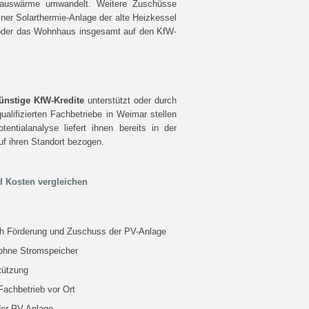
n Hauswärme umwandelt. Weitere Zuschüsse
iner Solarthermie-Anlage der alte Heizkessel
oder das Wohnhaus insgesamt auf den KfW-
ünstige KfW-Kredite
unterstützt oder durch
ualifizierten Fachbetriebe in Weimar stellen
ntialanalyse liefert ihnen bereits in der
uf ihren Standort bezogen.
 Kosten vergleichen
uch Förderung und Zuschuss der PV-Anlage
 ohne Stromspeicher
tützung
Fachbetrieb vor Ort
der PV-Anlage