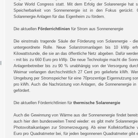
Solar World Congress statt. Mit dem Erfolg der Solarenergie hat 
Speicherbarkeit von Sonnenenergie ist in den Fokus gerückt. G
Solarenergie Anlagen für das Eigenheim zu fördern.
Die aktuellen
Förderrichtlinien
für Strom aus Sonnenenergie
Die einstmals tragende Säule der Förderung von Solarenergie - die
untergeordnete Rolle. Neue Solarstromanlagen bis 10 kWp er
Kilowattstunde, die sie an das öffentliche Netz abgeben. Dafür werde
- mit bis zu 660 Euro pro kWp. Die neue Technologie macht die Sonn
|
Anlagenbetreiber bis zu 90 % unabhängig von der Versorgung durc
Weimar verlangen durchschnittlich 27 Cent pro gelieferte kWh. We
Umgebung per Stromspeicher für eine 70prozentige Eigennutzung sorgt
pro kWh. Auch die Nachrüstung von Anlagen, die Sonnenenergie in 
gefördert.
Die aktuellen Förderrichtlinien für
thermische Solarenergie
Auch die Gewinnung von Wärme aus der Sonnenenergie findet bereit
auch hier den bundesweiten Trend wieder: es gibt mehr Solarenergi
Photovoltaikanlagen zur Stromerzeugung. Ab einer Kollektorfläche
Euro pro Quadratmeter bei, für jeden begonnenen Quadratmeter gibt e